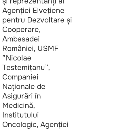
și reprezentanți ai
Agenției Elvețiene
pentru Dezvoltare și
Cooperare,
Ambasadei
României, USMF
”Nicolae
Testemițanu”,
Companiei
Naționale de
Asigurări în
Medicină,
Institutului
Oncologic, Agenției