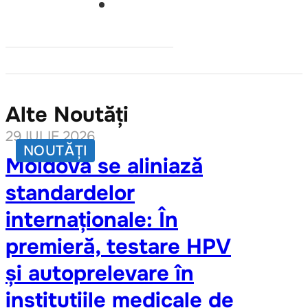
Alte Noutăți
29 IULIE 2026
NOUTĂȚI
Moldova se aliniază
standardelor
internaționale: În
premieră, testare HPV
și autoprelevare în
instituțiile medicale de