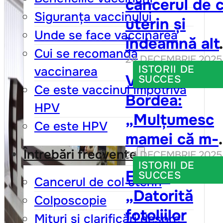
cancerul de c
respectate
Siguranța vaccinului
uterin și
drepturile, ia
Unde se face vaccinarea
îndeamnă alt
vizita la medi
Cui se recomanda
24 DECEMBRIE 2025
femei să facă
nu mai este
ISTORII DE
vaccinarea
Victoria
la fel
SUCCES
într-atât de
Ce este vaccinul împotriva
Bordea:
jenantă”
HPV
„Mulțumesc
Ce este HPV
mamei că m-
Întrebări frecvente
24 DECEMBRIE 2025
convins să fa
ISTORII DE
Elena:
testul
SUCCES
Cancerul de col uterin
„Datorită
citologic. Îi
Colposcopie
fotoliilor
datorez viața
Mituri și clarificări despre