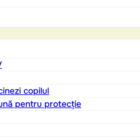
V
inezi copilul
ună pentru protecție