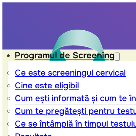
Programul de Screening
Ce este screeningul cervical
Cine este eligibil
Cum ești informată și cum te în
Cum te pregătești pentru test
Ce se întâmplă în timpul testul