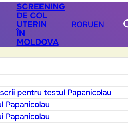
SCREENING
DE COL
UTERIN
RO
RU
EN
ÎN
MOLDOVA
scrii pentru testul Papanicolau
ul Papanicolau
ui Papanicolau