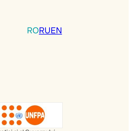
RO
RU
EN