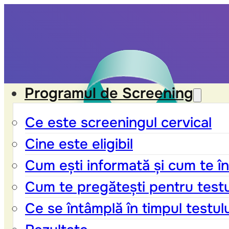
Programul de Screening
Ce este screeningul cervical
Cine este eligibil
Cum ești informată și cum te în
Cum te pregătești pentru test
Ce se întâmplă în timpul testul