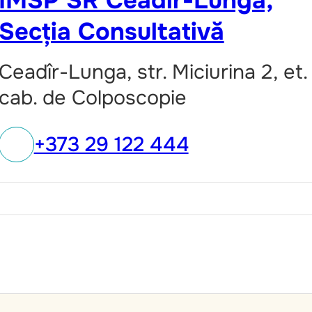
IMSP SR Ceadir-Lunga,
Secția Consultativă
Ceadîr-Lunga, str. Miciurina 2, et. 
cab. de Colposcopie
+373 29 122 444