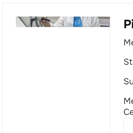
P
Me
St
Su
Me
Ce