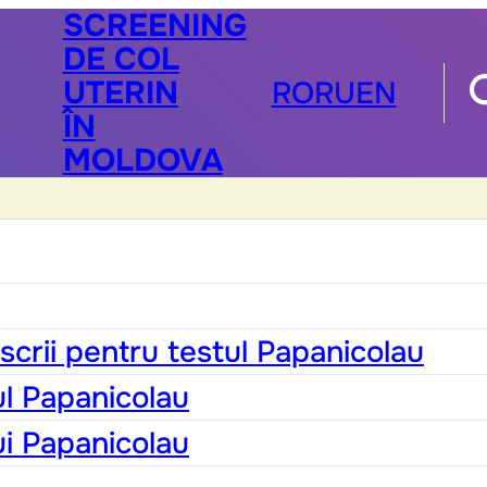
SCREENING
DE COL
UTERIN
RO
RU
EN
ÎN
MOLDOVA
scrii pentru testul Papanicolau
ul Papanicolau
ui Papanicolau