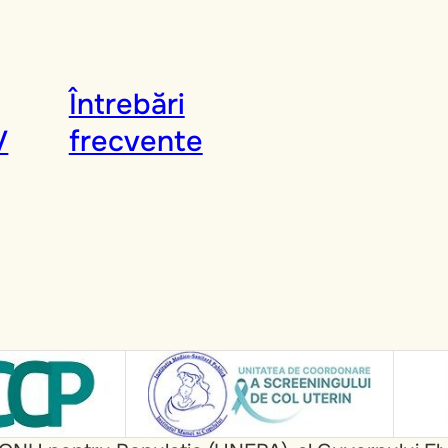
Întrebări
V
frecvente