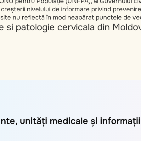
i ONU pentru Populație (UNFPA), al Guvernului Elve
 a creșterii nivelului de informare privind preveni
site nu reflectă în mod neapărat punctele de ved
 si patologie cervicala din Moldo
nte, unități medicale și informați