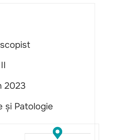
oscopist
II
n 2023
 și Patologie