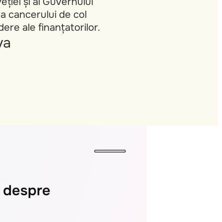
ției și al Guvernului
rea cancerului de col
ere ale finanțatorilor.
va
i despre