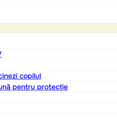
V
inezi copilul
ună pentru protecție