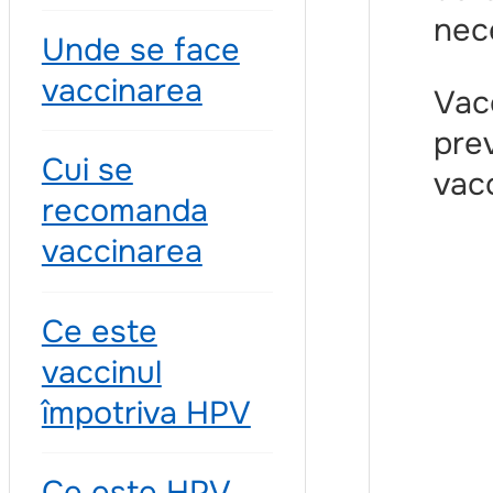
nec
Unde se face
vaccinarea
Vacc
prev
Cui se
vacc
recomanda
vaccinarea
Ce este
vaccinul
împotriva HPV
Ce este HPV