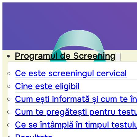
Programul de Screening
Ce este screeningul cervical
Cine este eligibil
Cum ești informată și cum te în
Cum te pregătești pentru test
Ce se întâmplă în timpul testul