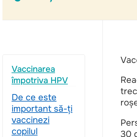
Vacc
Vaccinarea
Reac
împotriva HPV
trec
De ce este
roșe
important să-ți
vaccinezi
Per
copilul
30 