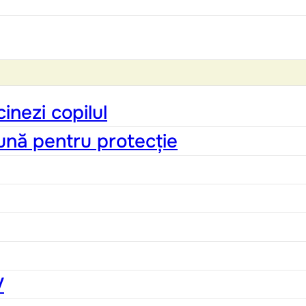
inezi copilul
ună pentru protecție
V