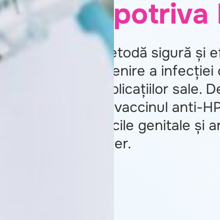
împotriva
O metodă sigură și e
prevenire a infecției
complicațiilor sale. D
cum vaccinul anti-H
verucile genitale și a
cancer.