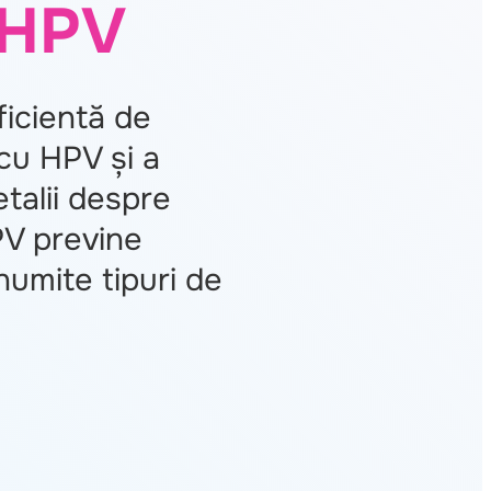
 HPV
ficientă de
 cu HPV și a
etalii despre
PV previne
numite tipuri de