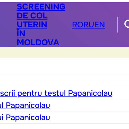
SCREENING
DE COL
UTERIN
RO
RU
EN
ÎN
MOLDOVA
scrii pentru testul Papanicolau
ul Papanicolau
ui Papanicolau