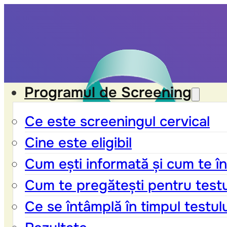
Programul de Screening
Ce este screeningul cervical
Cine este eligibil
Cum ești informată și cum te în
Cum te pregătești pentru test
Ce se întâmplă în timpul testul