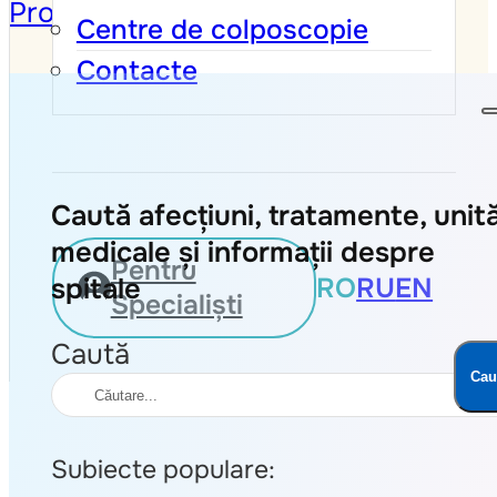
Protecția Datelor
Centre de colposcopie
Contacte
Caută afecțiuni, tratamente, unită
medicale și informații despre
Pentru
RO
RU
EN
spitale
Specialiști
Caută
Cau
Subiecte populare: