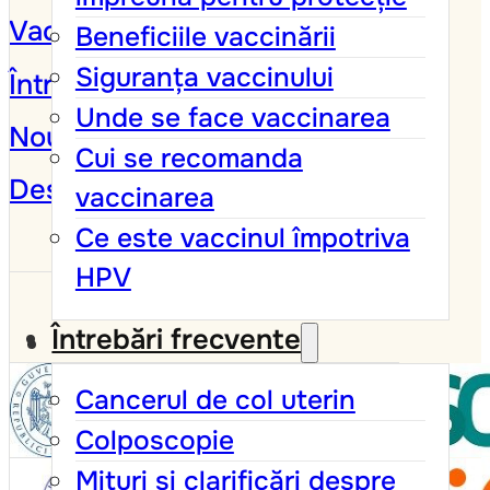
Vaccinarea împotriva HPV
Beneficiile vaccinării
Siguranța vaccinului
Întrebări frecvente
Unde se face vaccinarea
Noutăți și campanii
Cui se recomanda
Despre
vaccinarea
Ce este vaccinul împotriva
HPV
Întrebări frecvente
Cancerul de col uterin
Colposcopie
Mituri și clarificări despre