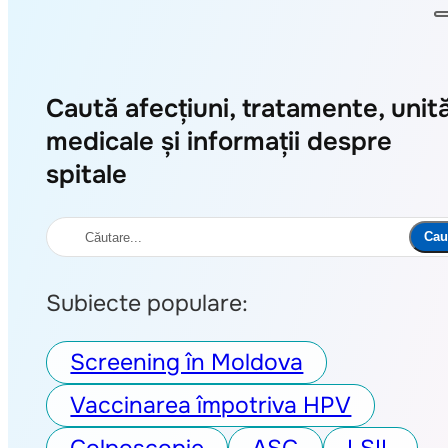
Caută afecțiuni, tratamente, unită
medicale și informații despre
spitale
Caută
Cau
Subiecte populare:
Screening în Moldova
Vaccinarea împotriva HPV