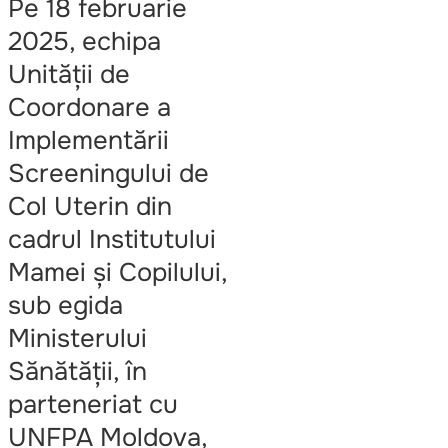
Pe 18 februarie
2025, echipa
Unității de
Coordonare a
Implementării
Screeningului de
Col Uterin din
cadrul Institutului
Mamei și Copilului,
sub egida
Ministerului
Sănătății, în
parteneriat cu
UNFPA Moldova,