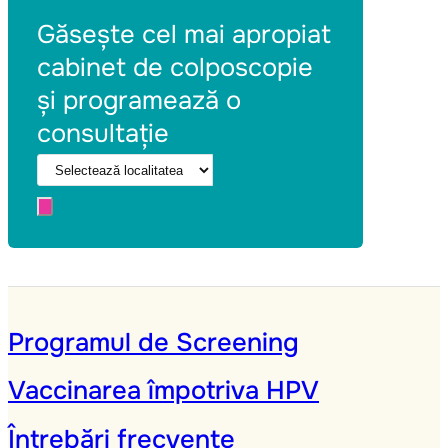
Găsește cel mai apropiat
cabinet de colposcopie
și programează o
consultație
Programul de Screening
Vaccinarea împotriva HPV
Întrebări frecvente