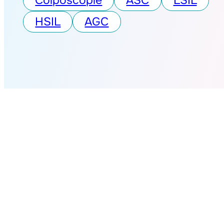
Colposcopie
ASC
LSIL
HSIL
AGC