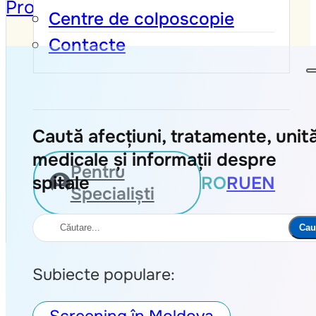
Protecția Datelor
Centre de colposcopie
Contacte
Caută afecțiuni, tratamente, unită
medicale și informații despre
Pentru
spitale
RO
RU
EN
Specialiști
Caută
Cau
Subiecte populare: