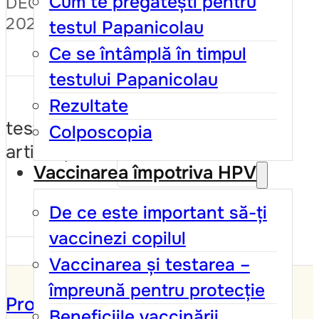
Cum te pregătești pentru
DECEMBRIE
Cadrul
2025
testul Papanicolau
normativ
Ce se întâmplă în timpul
Publicații
testului Papanicolau
Rezultate
Evenimente
test continut
Colposcopia
și noutăți
articol privat
Vaccinarea împotriva HPV
De ce este important să-ți
vaccinezi copilul
Vaccinarea și testarea –
împreună pentru protecție
Programul de Screening
Beneficiile vaccinării