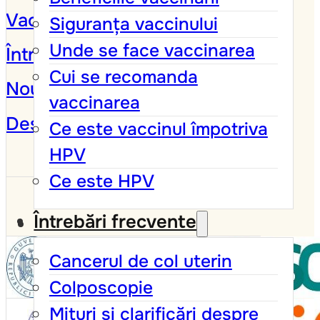
Vaccinarea împotriva HPV
Siguranța vaccinului
Unde se face vaccinarea
Întrebări frecvente
Cui se recomanda
Noutăți și campanii
vaccinarea
Despre
Ce este vaccinul împotriva
HPV
Ce este HPV
Întrebări frecvente
Cancerul de col uterin
Colposcopie
Mituri și clarificări despre