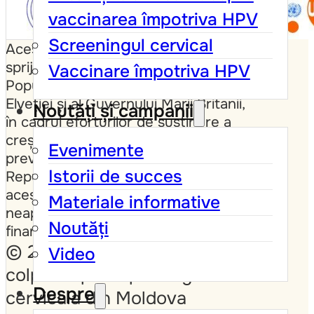
vaccinarea împotriva HPV
Screeningul cervical
Acest site a fost dezvoltat cu
sprijinul Fondului ONU pentru
Vaccinare împotriva HPV
Populație (UNFPA), al Guvernului
Elveției și al Guvernului Marii Britanii,
Noutăți și campanii
în cadrul eforturilor de susținere a
creșterii nivelului de informare privind
Evenimente
prevenirea cancerului de col uterin în
Istorii de succes
Republica Moldova. Conținutul
acestui site nu reflectă în mod
Materiale informative
neapărat punctele de vedere ale
Noutăți
finanțatorilor.
© 2026 Societate de
Video
colposcopie si patologie
Despre
cervicala din Moldova