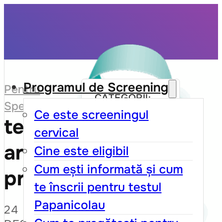
Programul de Screening
Pentru
CATEGORII:
Specialiști
Ce este screeningul
test
Conducerea
cervical
și membrii
articol
Cine este eligibil
Cum ești informată și cum
privat 4
Documente
te înscrii pentru testul
interne
Papanicolau
24