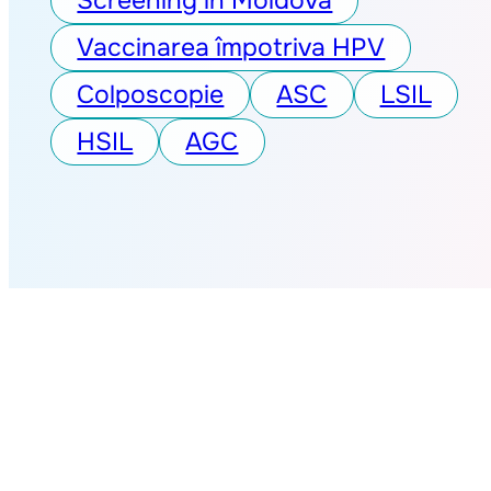
Screening în Moldova
Vaccinarea împotriva HPV
Colposcopie
ASC
LSIL
HSIL
AGC