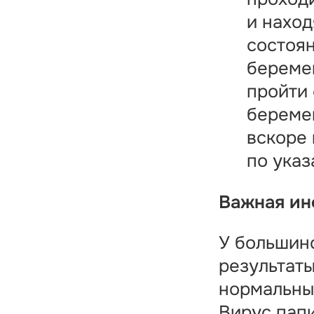
и наход
состоя
береме
пройти 
береме
вскоре
по указ
Важная и
У большин
результат
нормальны
Вирус пап