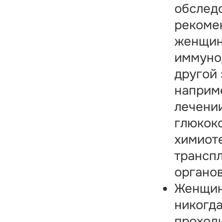
обслед
рекоме
женщин
иммуно
другой 
наприм
лечени
глюкок
химиот
трансп
органов
Женщин
никогда
проходи