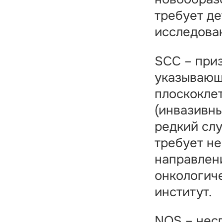
требует д
исследова
SCC – приз
указывающ
плоскокле
(инвазивны
редкий слу
требует н
направлен
онкологич
институт.
NOS – нес