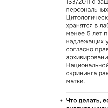
133/2011 о за
персональных
Цитологическ
хранятся в л
менее 5 лет 
надлежащих у
согласно пра
архивировани
Национально
скрининга ра
матки.
Что делать, е