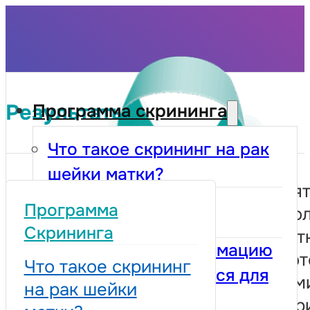
Результаты
Программа скрининга
Что такое скрининг на рак
шейки матки?
После взя
Кто имеет право на
Программа
клетки, по
участие?
Скрининга
шейки мат
Как получить информацию
исследуют
Что такое скрининг
и зарегистрироваться для
цитологам
на рак шейки
прохождения мазка
лаборатори