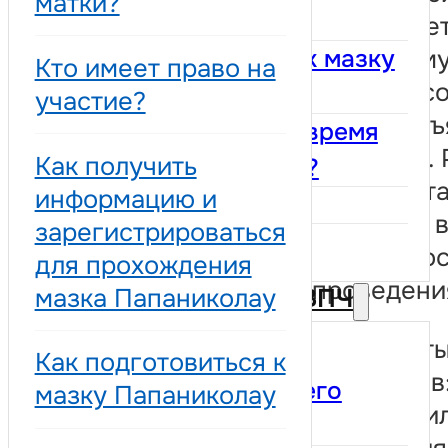
матки?
Папаниколау
отправляе
семейному
Как подготовиться к мазку
Кто имеет право на
который с
Папаниколау
участие?
этом и объ
Что происходит во время
значение. 
Как получить
мазка Папаниколау?
обычно ст
информацию и
Результаты
доступен в
зарегистрироваться
Кольпоскопия
недель по
для прохождения
проведени
мазка Папаниколау
Вакцинация против ВПЧ
Результаты
Почему важно
Как подготовиться к
трех типов
вакцинировать своего
мазку Папаниколау
неясные и
ребенка