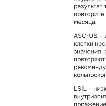
результат 
повторите 
месяца.
ASC-US – 
клетки не
значения; 
повторяют
рекоменд
кольпоско
LSIL – низ
внутриэпи
поражение