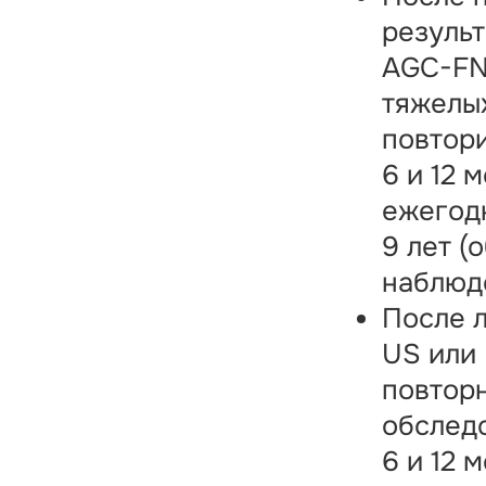
результ
AGC-FN
тяжелы
повтори
6 и 12 
ежегод
9 лет (
наблюде
После 
US или 
повтор
обслед
6 и 12 