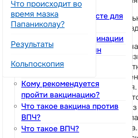
изменения
Что происходит во
Вакцинация и
время мазка
тестирование – вместе для
1. Нормаль
Папаниколау?
защиты.
– клетки з
Преимущества вакцинации
Результаты
Это означа
Безопасность вакцин
никаких и
Где проводится
Кольпоскопия
шейке мат
вакцинация?
обнаружен
Кому рекомендуется
требуется.
пройти вакцинацию?
потребует
Что такое вакцина против
тест через
ВПЧ?
рамках пл
скрининга.
Что такое ВПЧ?
Медицинск