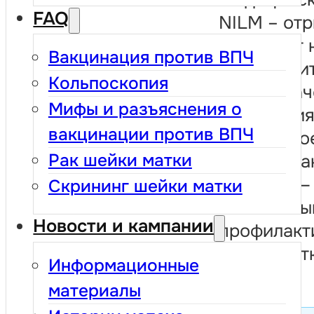
FAQ
NILM – от
результат 
Вакцинация против ВПЧ
внутриэпи
Кольпоскопия
или злока
Мифы и разъяснения о
поражения
вакцинации против ВПЧ
Регулярно
Рак шейки матки
обследова
три года —
Скрининг шейки матки
безопасны
Новости и кампании
профилакт
шейки мат
Информационные
материалы