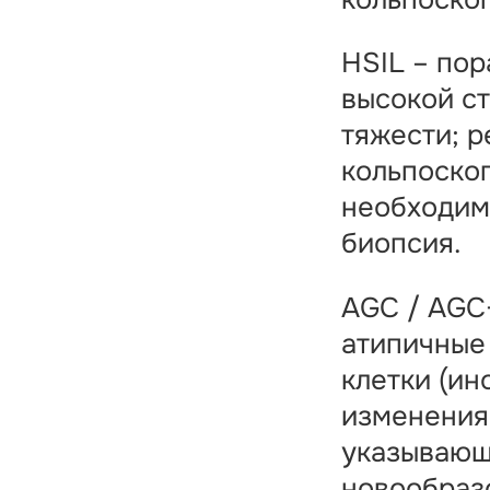
HSIL – по
высокой с
тяжести; 
кольпоскоп
необходим
биопсия.
AGC / AGC
атипичные
клетки (ин
изменения
указывающ
новообраз