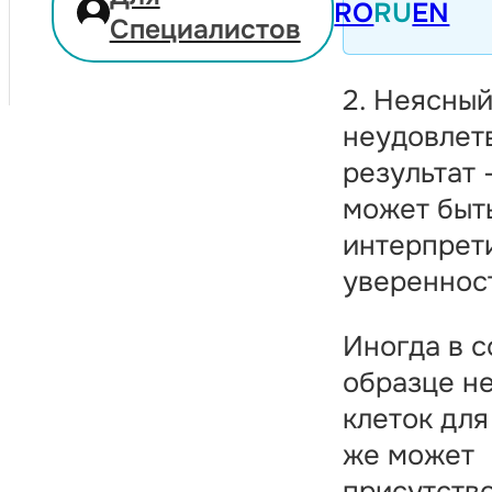
RO
RU
EN
Специалистов
2. Неясный
неудовлет
результат 
может быт
интерпрет
увереннос
Иногда в 
образце н
клеток для
же может
присутств