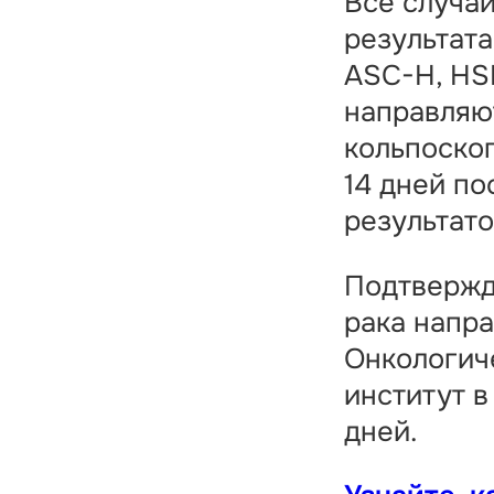
Все случа
результата
ASC-H, HSI
направляю
кольпоско
14 дней по
результато
Подтвержд
рака напр
Онкологич
институт в
дней.