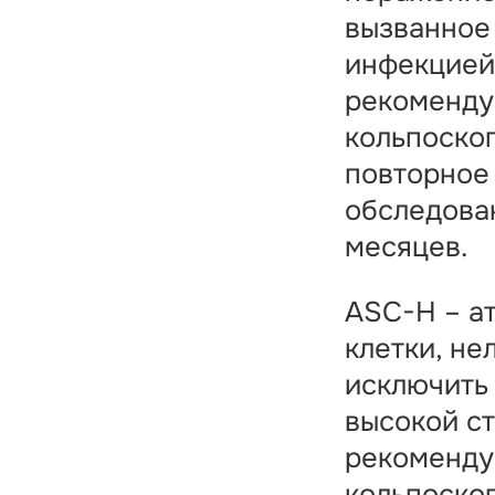
вызванное
инфекцией
рекоменду
кольпоско
повторное
обследова
месяцев.
ASC-H – а
клетки, не
исключить
высокой с
рекоменду
кольпоско