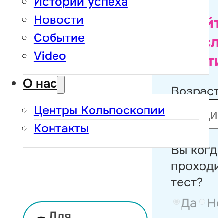
Истории успеха
Новости
Узнайт
Событие
вам с
Video
пройт
О нас
Возраст
Центры Кольпоскопии
Контакты
Вы когд
проходи
тест?
Да
Н
Для