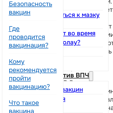
половой жизни.
Безопасность
Папаниколау
Вакцинация дет
вакцин
Как подготовиться к мазку
подростков
Папаниколау
предотвращает
Где
Что происходит во время
заражение тем
проводится
мазка Папаниколау?
типами ВПЧ, ко
вакцинация?
могут вызывать
Результаты
генитальные
Кольпоскопия
Кому
бородавки.
рекомендуется
Вакцинация против ВПЧ
пройти
В Республике
вакцинацию?
Безопасность вакцин
Молдова вакци
Где проводится
бесплатна и яв
Что такое
частью Национ
вакцинация?
вакцина