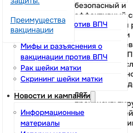
защиты.
безопасный и
FAQ
эффективный с
Преимущества
Вакцинация против ВПЧ
профилактики 
вакцинации
шейки матки и
Кольпоскопия
других заболев
Мифы и разъяснения о
связанных с В
вакцинации против ВПЧ
инфекцией. Есл
Рак шейки матки
вас есть ребен
Скрининг шейки матки
возрасте от 9 д
лет,
Новости и кампании
проконсультир
Информационные
со своим семе
врачом о вакци
материалы
Вакцинация