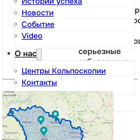
Истории успеха
защищает здор
Новости
детей — это пр
Событие
шаг,
Video
предотвращаю
серьезные
О нас
заболевания.
Центры Кольпоскопии
Контакты
Для