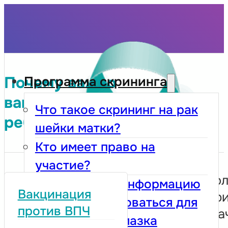
Почему важно
Программа скрининга
вакцинировать своего
Что такое скрининг на рак
ребенка
шейки матки?
Кто имеет право на
участие?
Вакцина наибо
Как получить информацию
Вакцинация
эффективна пр
и зарегистрироваться для
против ВПЧ
введении до на
прохождения мазка