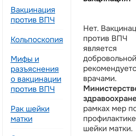
Вакцинация
против ВПЧ
Нет. Вакцина
против ВПЧ
Кольпоскопия
является
добровольной
Мифы и
рекомендует
разъяснения
врачами.
о вакцинации
Министерств
против ВПЧ
здравоохран
рамках мер п
Рак шейки
профилактике
матки
шейки матки.