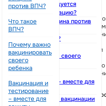
программы
Кому рекомендуется
против ВПЧ?
иммунизации,
пройти вакцинацию?
координируемо
Что такое вакцина против
Что такое
Министерством
ВПЧ?
ВПЧ?
здравоохранен
Что такое ВПЧ?
реализуемой
Почему важно
Почему важно
Национальным
вакцинировать
вакцинировать своего
агентством
своего
ребенка
общественного
ребенка
здравоохранен
Вакцинация и
(АНСП).
тестирование – вместе для
Вакцинация и
защиты.
тестирование
Вакцинация пр
– вместе для
Преимущества вакцинации
ВПЧ — это