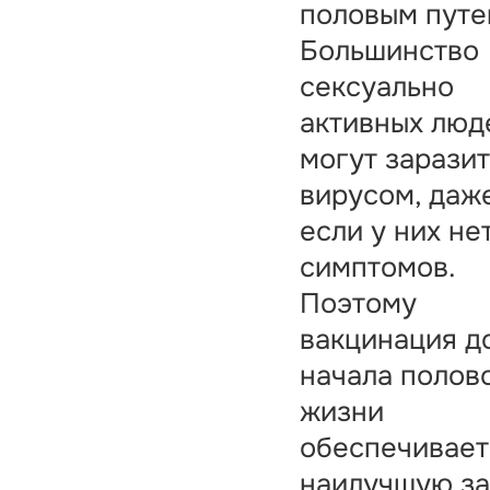
половым путе
Большинство
сексуально
активных люд
могут зарази
вирусом, даж
если у них не
симптомов.
Поэтому
вакцинация д
начала полов
жизни
обеспечивает
наилучшую за