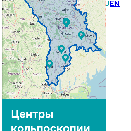
RO
RU
EN
Специалистов
Центры
кольпоскопии