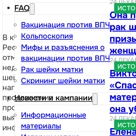
24 ДЕКА
чувст
FAQ
ИСТО
Она 
твои 
Вакцинация против ВПЧ
рак ш
собл
Кольпоскопия
В конце января в
призы
посе
Республике Молдова была
Мифы и разъяснения о
женщ
уже н
отмечена Международная
вакцинации против ВПЧ
24 ДЕКА
после
таким
неделя профилактики рака
ИСТО
Рак шейки матки
Викто
прим
шейки матки – инициатива,
Скрининг шейки матки
«Спа
направленная на
матер
продвижение
Новости и кампании
профилактики, раннего
она у
Информационные
выявления и
24 ДЕКА
сдела
ИСТО
материалы
информирование женщин о
Елена
цито