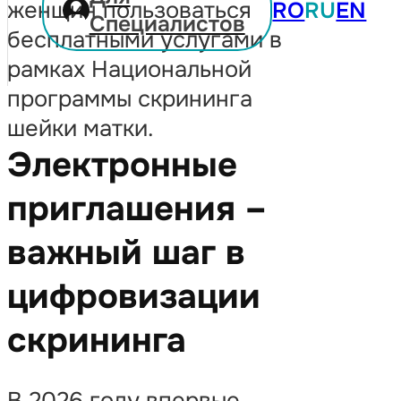
женщин пользоваться
RO
RU
EN
Специалистов
бесплатными услугами в
рамках Национальной
программы скрининга
шейки матки.
Электронные
приглашения –
важный шаг в
цифровизации
скрининга
В 2026 году впервые