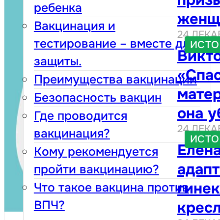
посе
ребенка
женщ
уже н
Вакцинация и
24 ДЕКА
после
таким
тестирование – вместе для
ИСТО
Викто
прим
защиты.
«Спа
Преимущества вакцинации
матер
Безопасность вакцин
она у
Где проводится
24 ДЕКА
сдела
вакцинация?
ИСТО
Елена
цито
Кому рекомендуется
адап
анали
пройти вакцинацию?
гине
Что такое вакцина против
обяза
ВПЧ?
крес
жизн