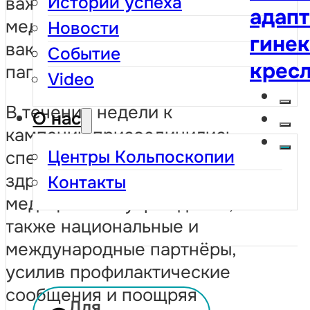
Истории успеха
важности регулярных
адап
анали
медицинских осмотров и
Новости
гине
обяза
вакцинации против вируса
Событие
крес
жизн
папилломы человека (ВПЧ).
Video
чувст
В течение недели к
О нас
твои 
кампании присоединились
собл
Центры Кольпоскопии
специалисты в области
посе
здравоохранения,
Контакты
медицинские учреждения, а
уже н
также национальные и
таким
международные партнёры,
усилив профилактические
сообщения и поощряя
Для