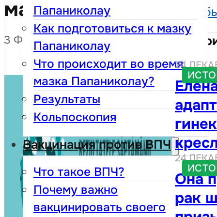
матки
Папаниколау
Соб
Как подготовиться к мазку
3 ФЕВРАЛЯ 2026
Истор
Папаниколау
Что происходит во время
24 ДЕКА
ИСТО
мазка Папаниколау?
Елена
Результаты
адап
Кольпоскопия
гине
крес
Вакцинация против ВПЧ
24 ДЕКА
чувст
ИСТО
Что такое ВПЧ?
Она 
твои 
Почему важно
рак ш
собл
вакцинировать своего
призы