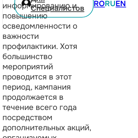
RO
RU
EN
информированию и
Специалистов
повышению
осведомленности о
важности
профилактики. Хотя
большинство
мероприятий
проводится в этот
период, кампания
продолжается в
течение всего года
посредством
дополнительных акций,
организуемых