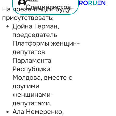
RO
RU
EN
Специалистов
На презентации будут
присутствовать:
Дойна Герман,
председатель
Платформы женщин-
депутатов
Парламента
Республики
Молдова, вместе с
другими
женщинами-
депутатами.
Ала Немеренко,