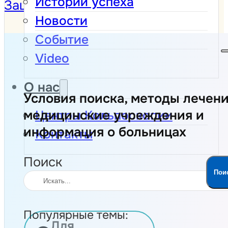
Истории успеха
Защита Данных
Новости
Событие
Video
О нас
Условия поиска, методы лечени
медицинские учреждения и
Центры Кольпоскопии
информация о больницах
Контакты
Поиск
Пои
Популярные темы:
Для