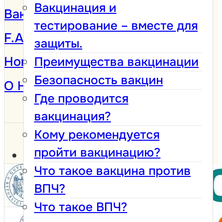
Вакцинация и
Вакцинация против ВПЧ
тестирование – вместе для
F.A.Q.
защиты.
Новости и кампании
Преимущества вакцинации
Безопасность вакцин
О Нас
Где проводится
вакцинация?
Кому рекомендуется
пройти вакцинацию?
Что такое вакцина против
ВПЧ?
Что такое ВПЧ?