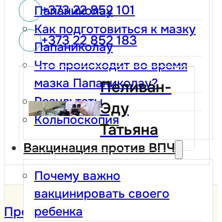
+373 22 852 101
Папаниколау
Как подготовиться к мазку
+373 22 852 183
Папаниколау
Что происходит во время
мазка Папаниколау?
Пеливан-
Результаты
Эду
Кольпоскопия
Татьяна
Вакцинация против ВПЧ
Почему важно
вакцинировать своего
ребенка
Программа Скрининга