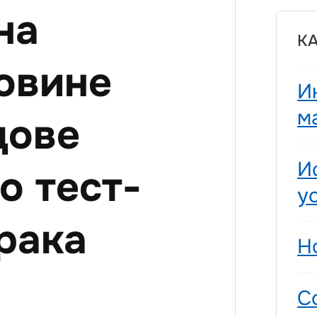
на
К
ловине
И
м
дове
И
о тест-
у
рака
Н
С