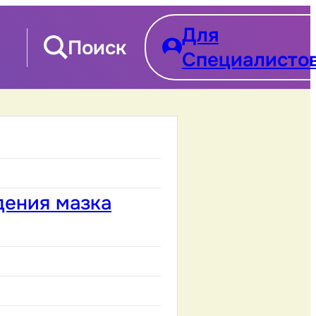
Для
Поиск
Специалисто
дения мазка