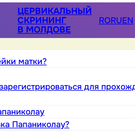
ЦЕРВИКАЛЬНЫЙ
СКРИНИНГ
RO
RU
EN
В МОЛДОВЕ
ейки матки?
зарегистрироваться для прохож
апаниколау
зка Папаниколау?