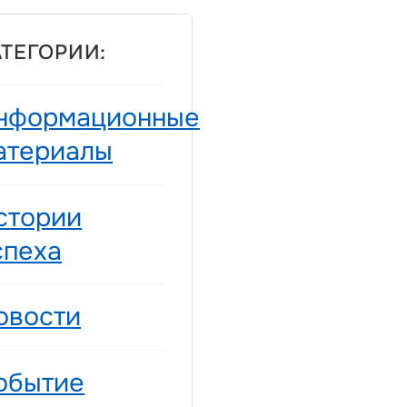
АТЕГОРИИ:
нформационные
атериалы
стории
спеха
овости
обытие