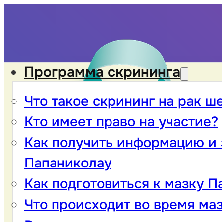
Программа скрининга
Что такое скрининг на рак ш
Кто имеет право на участие?
Как получить информацию и 
Папаниколау
Как подготовиться к мазку П
Что происходит во время ма