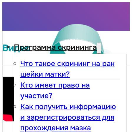
Видео
Программа скрининга
Что такое скрининг на рак
шейки матки?
Кто имеет право на
участие?
Как получить информацию
и зарегистрироваться для
прохождения мазка