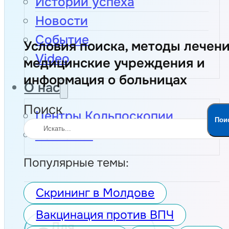
Истории успеха
Новости
Событие
Условия поиска, методы лечени
Video
медицинские учреждения и
информация о больницах
О нас
Поиск
Центры Кольпоскопии
Пои
Контакты
Популярные темы:
Скрининг в Молдове
Вакцинация против ВПЧ
Для