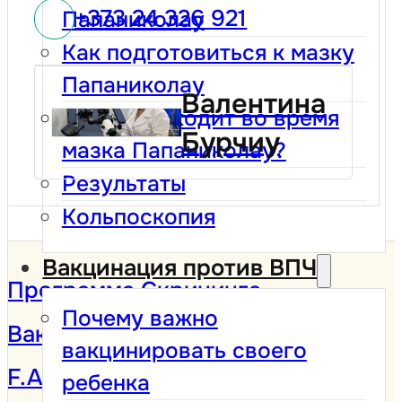
+373 24 326 921
Папаниколау
Как подготовиться к мазку
Папаниколау
Валентина
Что происходит во время
Бурчиу
мазка Папаниколау?
Результаты
Кольпоскопия
Вакцинация против ВПЧ
Программа Скрининга
Почему важно
Вакцинация против ВПЧ
вакцинировать своего
F.A.Q.
ребенка