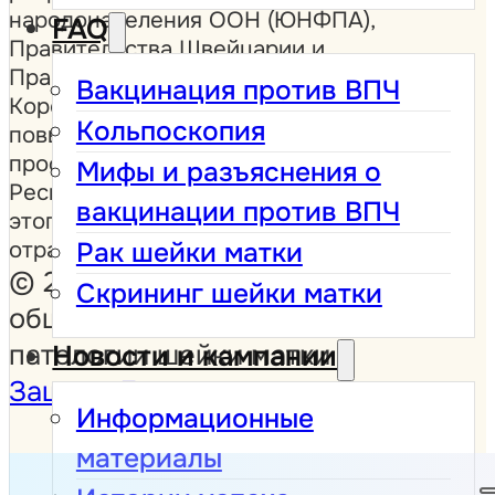
народонаселения ООН (ЮНФПА),
FAQ
Правительства Швейцарии и
Правительства Соединённого
Вакцинация против ВПЧ
Королевства в рамках усилий по
Кольпоскопия
повышению осведомлённости о
профилактике рака шейки матки в
Мифы и разъяснения о
Республике Молдова. Содержание
вакцинации против ВПЧ
этого сайта не обязательно
отражает точку зрения доноров.
Рак шейки матки
© 2026 Молдавское
Скрининг шейки матки
общество кольпоскопии и
патологии шейки матки
Новости и кампании
Защита Данных
Информационные
материалы