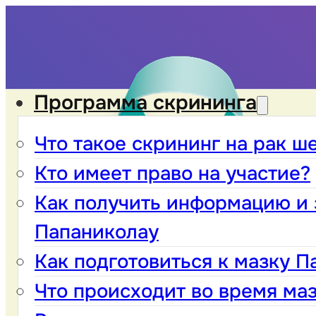
Программа скрининга
Что такое скрининг на рак ш
Кто имеет право на участие?
Как получить информацию и 
Папаниколау
Как подготовиться к мазку П
Что происходит во время ма