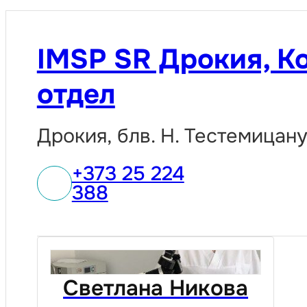
IMSP SR Дрокия, К
отдел
Дрокия, блв. Н. Тестемицану 4
+373 25 224
388
Светлана Никова