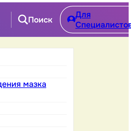
Для
Поиск
Специалисто
дения мазка