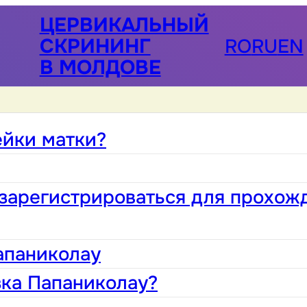
ЦЕРВИКАЛЬНЫЙ
СКРИНИНГ
RO
RU
EN
В МОЛДОВЕ
ейки матки?
зарегистрироваться для прохож
апаниколау
зка Папаниколау?